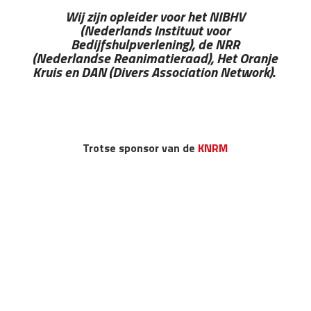
Wij zijn opleider voor het NIBHV
(Nederlands Instituut voor
Bedijfshulpverlening), de NRR
(Nederlandse Reanimatieraad), Het Oranje
Kruis en DAN (Divers Association Network).
Trotse sponsor van de
KNRM
Sinds 2021 is zijn wij als vrijwilligers verbonden aan
het KNRM-station Neeltje Jans. Voor hun redders en
medewerkers verzorgen wij op de opleidingen EHBO,
EHBO Plus en DAN Oxygen first aid for aquatic
emergencies (zuurstof toedienen). Op deze wijze
hopen we een maatschappelijke bijdrage te kunnen
leveren aan een veilige omgeving.