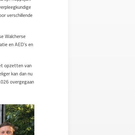
 verpleegkundige
oor verschillende
rse Walcherse
atie en AED’s en
et opzetten van
eliger kan dan nu
a. 2026 overgegaan