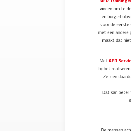
MFR Traininge
vinden om te do
en burgerhulpve
voor de eerste (
met een andere p
maakt dat niet 
Met
AED Servi
bij het realiser
Ze zien daard
Dat kan beter 
s
De mensen acht