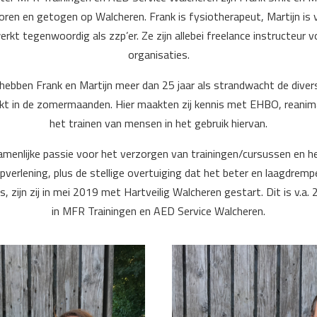
oren en getogen op Walcheren. Frank is fysiotherapeut, Martijn is
erkt tegenwoordig als zzp’er. Ze zijn allebei freelance instructeur v
organisaties.
hebben Frank en Martijn meer dan 25 jaar als strandwacht de dive
t in de zomermaanden. Hier maakten zij kennis met EHBO, reanim
het trainen van mensen in het gebruik hiervan.
amenlijke passie voor het verzorgen van trainingen/cursussen en h
verlening, plus de stellige overtuiging dat het beter en laagdremp
is, zijn zij in mei 2019 met Hartveilig Walcheren gestart. Dit is v.
in MFR Trainingen en AED Service Walcheren.