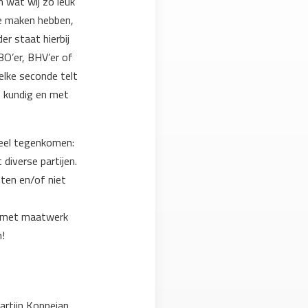
 wat wij zo leuk
te maken hebben,
er staat hierbij
HBO’er, BHV’er of
elke seconde telt
h, kundig en met
 veel tegenkomen:
diverse partijen.
ten en/of niet
nt met maatwerk
n!
rtijn Koppejan.