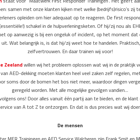
n
staat voor “Maatwerk First Responder Trainingen”. Het geeft aan
en: samen met onze klanten kijken met welke (bedrijfs)risico’s zij 
rleners opleiden om hier adequaat op te reageren. De first respond
essentiële!) schakel in de hulpverleningsketen. Of hij/zij nou als E
et op aanwezig is bij een ongeluk of incident, op het moment dat 
uit. Wat belangrijk is, is dat hij/zij weet hoe te handelen. Praktisc
zelfvertrouwen. En daar trainen wij voor!
ce Zeeland
willen wij het probleem oplossen wat wij in de praktijk
en van AED-dekking moeten klanten heel veel zaken zelf regelen, met 
oor soms door de bomen het bos niet meer, waardoor dingen verge
geregeld worden. Met alle mogelijke gevolgen vandien…
volgens ons! Door alles vanuit één partij aan te bieden, en de kla
ervice van A tot Z te ontzorgen. En dat is dus precies wat wij doe
De mensen
er MFR Trainingen en AED Service Walcheren zijn Frank Smit en Ma