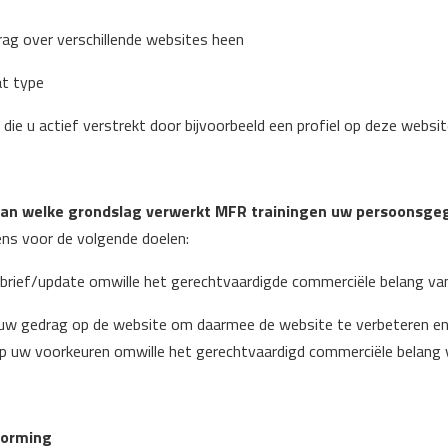
ag over verschillende websites heen
at type
ie u actief verstrekt door bijvoorbeeld een profiel op deze websi
 van welke grondslag verwerkt MFR trainingen uw persoonsg
s voor de volgende doelen:
brief/update omwille het gerechtvaardigde commerciële belang va
 uw gedrag op de website om daarmee de website te verbeteren e
p uw voorkeuren omwille het gerechtvaardigd commerciële belang 
vorming