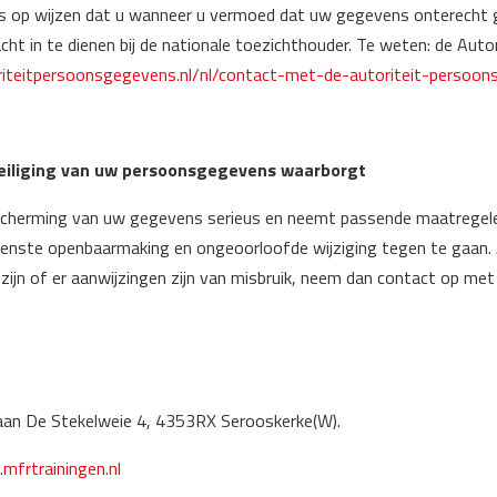
ns op wijzen dat u wanneer u vermoed dat uw gegevens onterecht g
cht in te dienen bij de nationale toezichthouder. Te weten: de Aut
oriteitpersoonsgegevens.nl/nl/contact-met-de-autoriteit-persoo
eiliging van uw persoonsgegevens waarborgt
cherming van uw gegevens serieus en neemt passende maatregelen
ste openbaarmaking en ongeoorloofde wijziging tegen te gaan. A
 zijn of er aanwijzingen zijn van misbruik, neem dan contact op m
 aan De Stekelweie 4, 4353RX Serooskerke(W).
mfrtrainingen.nl