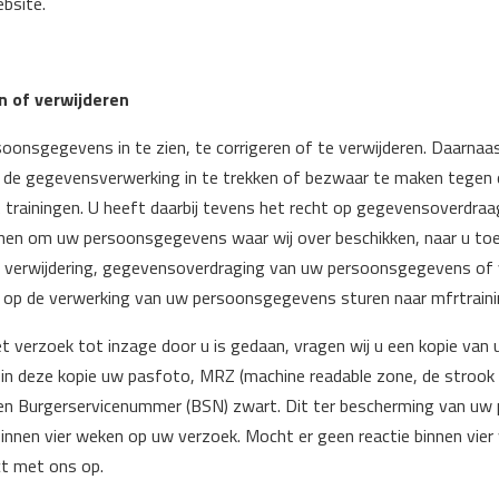
bsite.
n of verwijderen
oonsgegevens in te zien, te corrigeren of te verwijderen. Daarnaa
de gegevensverwerking in te trekken of bezwaar te maken tegen 
ainingen. U heeft daarbij tevens het recht op gegevensoverdraag
ienen om uw persoonsgegevens waar wij over beschikken, naar u toe
e, verwijdering, gegevensoverdraging van uw persoonsgegevens of 
op de verwerking van uw persoonsgegevens sturen naar mfrtrain
et verzoek tot inzage door u is gedaan, vragen wij u een kopie van
 in deze kopie uw pasfoto, MRZ (machine readable zone, de stro
n Burgerservicenummer (BSN) zwart. Dit ter bescherming van uw p
 binnen vier weken op uw verzoek. Mocht er geen reactie binnen vi
ct met ons op.