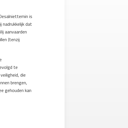
Desalniettemin is
ij nadrukkelijk dat
Wij aanvaarden
len (tenzij
e
gevolgd te
eiligheid, die
unnen brengen,
 mee gehouden kan