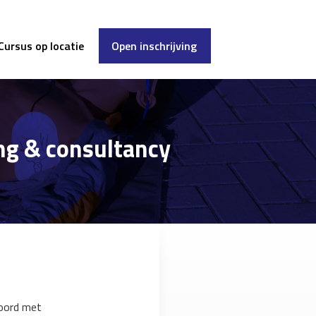
Cursus op locatie
Open inschrijving
ng & consultancy
koord met