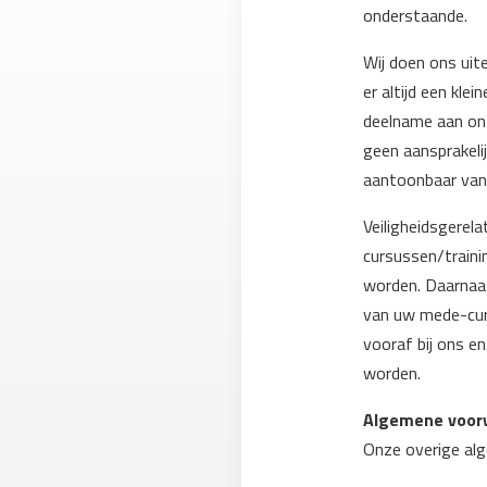
onderstaande.
Wij doen ons uit
er altijd een klei
deelname aan onze
geen aansprakeli
aantoonbaar van 
Veiligheidsgerela
cursussen/trainin
worden. Daarnaast
van uw mede-curs
vooraf bij ons en
worden.
Algemene voor
Onze overige al