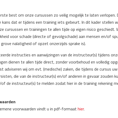
erste best om onze cursussen zo veilig mogelijk te laten verlopen. 
ne kans dat er tijdens een training iets gebeurt. In dit kader stellen w
 cursussen en trainingen te allen tijde op eigen risico geschiedt. 
jkheid voor schade (directe of gevolgschade) aan mensen en/of spul
grove nalatigheid of opzet onzerzijds sprake is).
teerde instructies en aanwijzingen van de instructeur(s) tijdens onz
gen dienen te allen tijde direct, zonder voorbehoud en volledig op
 adviseren wij om evt. (medische) zaken, die tijdens de cursus uw v
isten, die van de instructeur(s) en/of anderen in gevaar zouden k
/of de instructeur(s) te melden zodat hier in de training rekening
waarden
gemene voorwaarden vindt u in pdf-formaat
hier
.